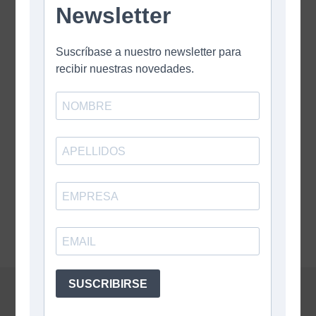
Sistema:
GRA Bandeja Modular con Sedum.
Cliente:
Estudio Mario Roberto Alvarez MRA+
Ubicación:
Ciudad de Buenos Aires
Superficie:
1200 m2
Instalación de Bandejas Modulares con Sedum en
terraza del edificio Belgrano Office. Ciudad de
Buenos Aires.