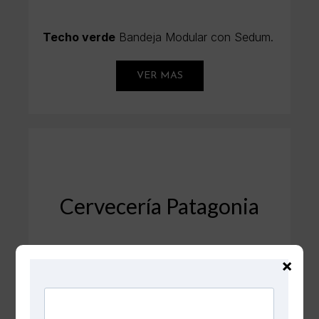
Techo verde
Bandeja Modular con Sedum.
VER MAS
Cervecería Patagonia
Techo verde
Sistema extensivo.
×
VER MAS