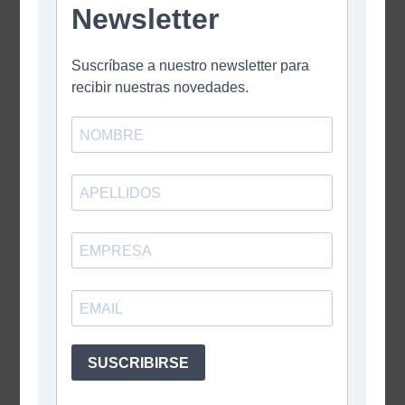
QUO
Techo verde
Bandeja Modular con Sedum.
VER MAS