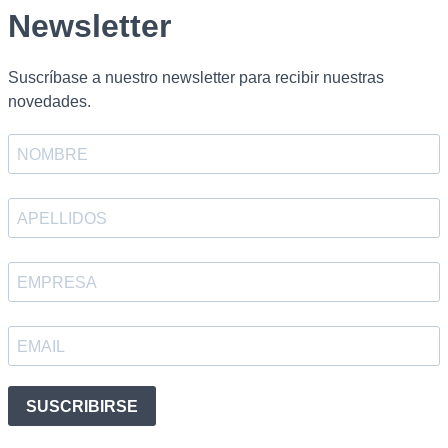
Categoría:
Insumos
Bolsas de 50 dm3.
Precio: por unidad.
SUMAR A 
Piedra
Pometina
cantidad
VOLVER AL LISTADO
VER LISTA SOLI