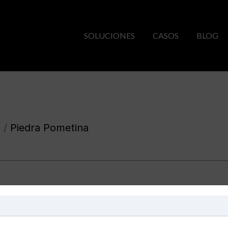
SOLUCIONES
CASOS
BLOG
s /
Piedra Pometina
Piedra Pometin